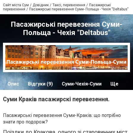
Сайт міста Сум
Довідник
Таксі, перевезення
Пасажирські
перевезення
Пасажирські перевезення Суми- Польща - Чехія "Deltabus"
Пасажирські перевезення Суми-
Польща - Чехія "Deltabus"
Опис
Відгуки (9)
Суми-Чехія-Суми
Ще
Суми Краків пасажирскі перевезення.
Пасажирські перевезення Суми-Краків: що потрібно
знати про подорож?
Поїздки до Кракова, одного зі старовинних міст